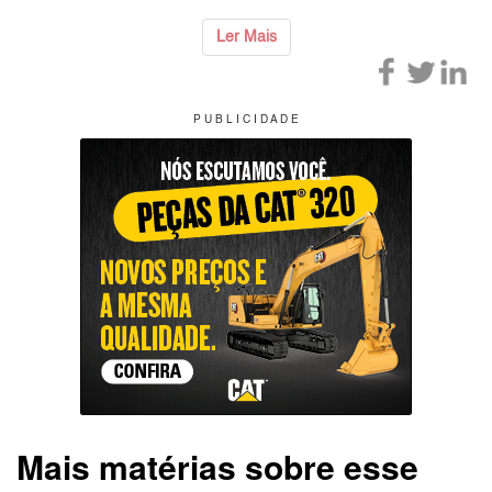
Ler Mais
P U B L I C I D A D E
Mais matérias sobre esse