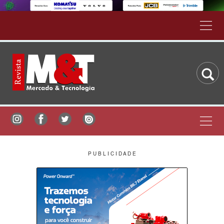
P U B L I C I D A D E