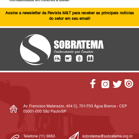
Confiabilidade em motores a diesel
Assine a newsletter da Revista M&T para receber as principais notícias
do setor em seu email!
Av. Francisco Matarazzo, 404 Cj. 701/703 Água Branca - CEP
05001-000 São Paulo/SP
Telefone (11) 3662-
sobratema@sobratema.org.br