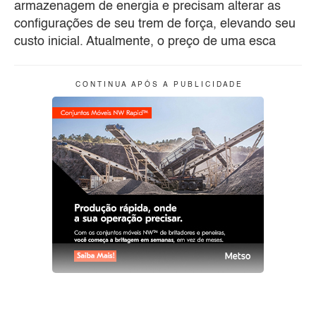
armazenagem de energia e precisam alterar as
configurações de seu trem de força, elevando seu
custo inicial. Atualmente, o preço de uma esca
C O N T I N U A A P Ó S A P U B L I C I D A D E