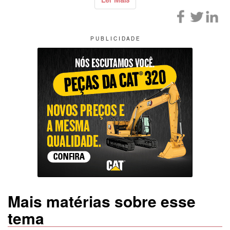
Ler Mais
P U B L I C I D A D E
Mais matérias sobre esse
tema