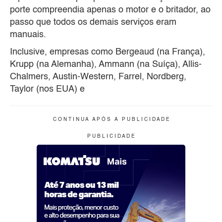
porte compreendia apenas o motor e o britador, ao
passo que todos os demais serviços eram
manuais.
Inclusive, empresas como Bergeaud (na França),
Krupp (na Alemanha), Ammann (na Suíça), Allis-
Chalmers, Austin-Western, Farrel, Nordberg,
Taylor (nos EUA) e
C O N T I N U A A P Ó S A P U B L I C I D A D E
P U B L I C I D A D E