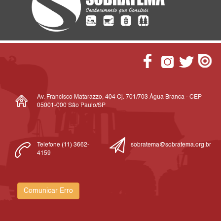
Av. Francisco Matarazzo, 404 Cj. 701/703 Água Branca - CEP
05001-000 São Paulo/SP
Telefone (11) 3662-
sobratema@sobratema.org.br
4159
Comunicar Erro