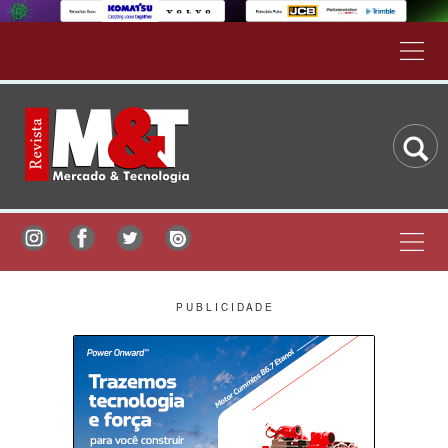
P U B L I C I D A D E