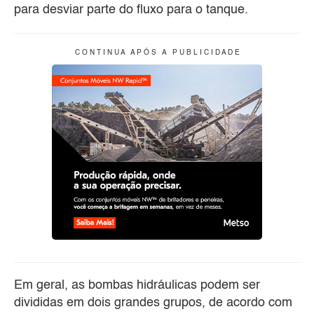
para desviar parte do fluxo para o tanque.
C O N T I N U A A P Ó S A P U B L I C I D A D E
Em geral, as bombas hidráulicas podem ser
divididas em dois grandes grupos, de acordo com