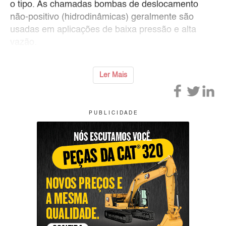
o tipo. As chamadas bombas de deslocamento
não-positivo (hidrodinâmicas) geralmente são
usadas em aplicações de baixa pressão e alta
vazão.
Ler Mais
P U B L I C I D A D E