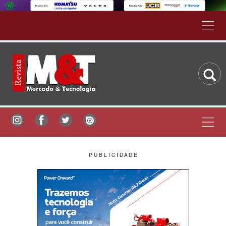
P U B L I C I D A D E