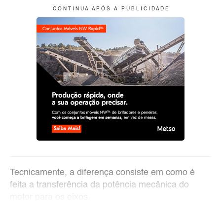
C O N T I N U A A P Ó S A P U B L I C I D A D E
Tecnicamente, a diferença consiste em como é
feita a transferência da potência mecânica do
motor para os eixos.