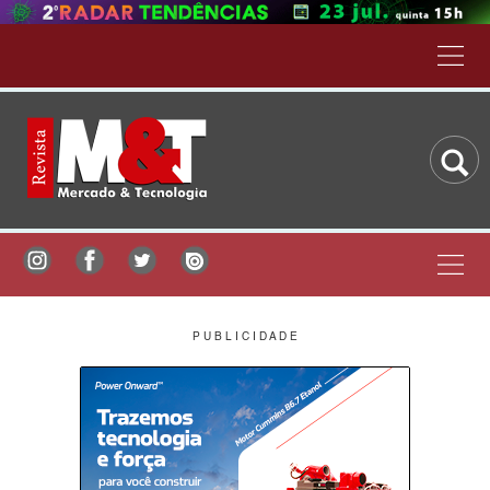
P U B L I C I D A D E