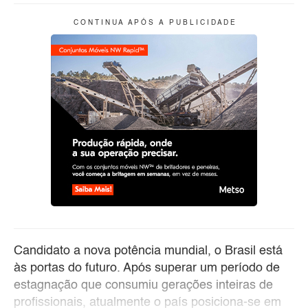
C O N T I N U A A P Ó S A P U B L I C I D A D E
Candidato a nova potência mundial, o Brasil está
às portas do futuro. Após superar um período de
estagnação que consumiu gerações inteiras de
profissionais, atualmente o país posiciona-se em