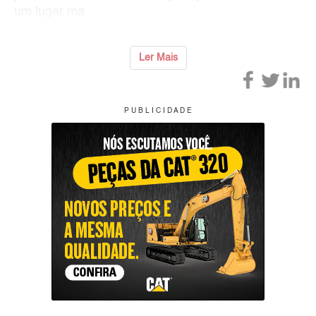
um lugar ma
Ler Mais
P U B L I C I D A D E