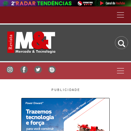
P U B L I C I D A D E