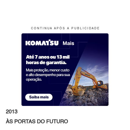
C O N T I N U A A P Ó S A P U B L I C I D A D E
2013
ÀS PORTAS
DO FUTURO