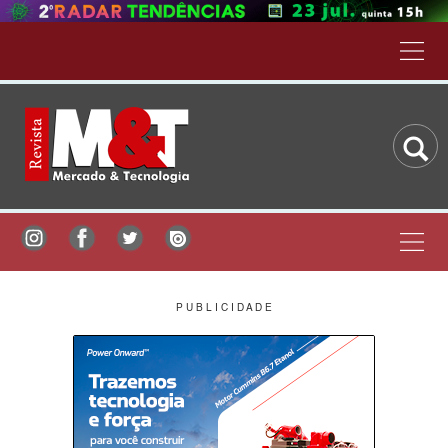
P U B L I C I D A D E