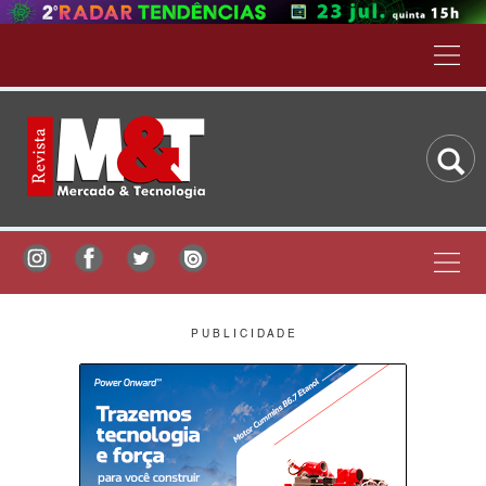
P U B L I C I D A D E