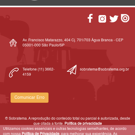
Av. Francisco Matarazzo, 404 Cj. 701/703 Água Branca - CEP
05001-000 São Paulo/SP
Telefone (11) 3662-
sobratema@sobratema.org.br
4159
Comunicar Erro
© Sobratema. A reprodução do conteúdo total ou parcial é autorizada, desde
que citada a fonte.
Política de privacidade
Utilizamos cookies essenciais e outras tecnologias semelhantes, de acordo
com nossa
Política de Privacidade
, para melhorar sua experiência. As