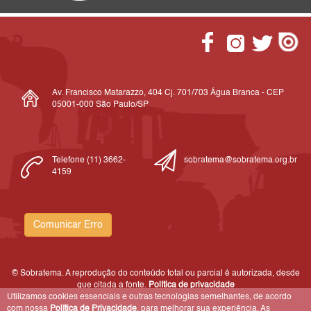
Av. Francisco Matarazzo, 404 Cj. 701/703 Água Branca - CEP
05001-000 São Paulo/SP
Telefone (11) 3662-
sobratema@sobratema.org.br
4159
Comunicar Erro
© Sobratema. A reprodução do conteúdo total ou parcial é autorizada, desde
que citada a fonte.
Política de privacidade
Utilizamos cookies essenciais e outras tecnologias semelhantes, de acordo
com nossa
Política de Privacidade
, para melhorar sua experiência. As