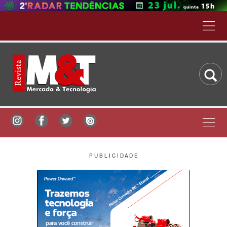
P U B L I C I D A D E