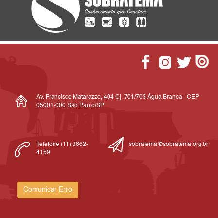
Av. Francisco Matarazzo, 404 Cj. 701/703 Água Branca - CEP
05001-000 São Paulo/SP
Telefone (11) 3662-
sobratema@sobratema.org.br
4159
Comunicar Erro