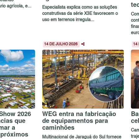
te
io agrícola, e...
Especialista explica como as soluções
construtivas da série X3E favorecem o
Com
uso em terrenos irregula...
cont
fin
euro
14 DE JULHO 2026
14
 Show 2026
WEG entra na fabricação
Ba
ncias que
de equipamentos para
ce
mar a
caminhões
Cam
s próximos
traj
Multinacional de Jaraguá do Sul fornece