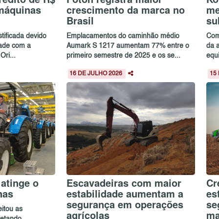
 máquinas
crescimento da marca no
me
Brasil
su
stificada devido
Emplacamentos do caminhão médio
Com
dade com a
Aumark S 1217 aumentam 77% entre o
da 
ri...
primeiro semestre de 2025 e os se...
equ
16 DE JULHO 2026
15
 atinge o
Escavadeiras com maior
Cr
inas
estabilidade aumentam a
es
segurança em operações
se
itou as
agrícolas
ma
afetando