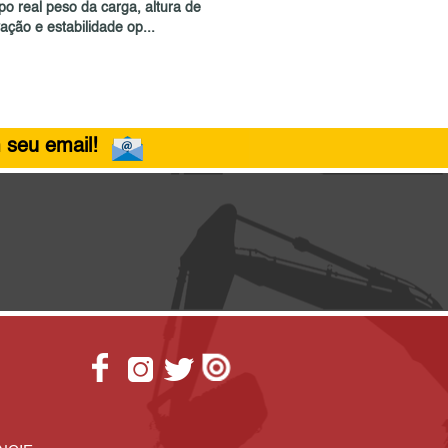
po real peso da carga, altura de
ação e estabilidade op...
 seu email!