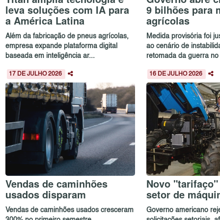
leva soluções com IA para
9 bilhões para
a América Latina
agrícolas
Além da fabricação de pneus agrícolas,
Medida provisória foi ju
empresa expande plataforma digital
ao cenário de instabili
baseada em inteligência ar...
retomada da guerra no O
17 DE JULHO 2026
16 DE JULHO 2026
Vendas de caminhões
Novo "tarifaço"
usados disparam
setor de máqu
Vendas de caminhões usados cresceram
Governo americano reje
300% no primeiro semestre,
solicitações setoriais, 