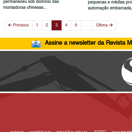
permaneceu sob domínio das
pequenas e médias pro
montadoras chinesas...
automação embarcada, c
Primeira
1
2
3
4
5
…
Última
Assine a newsletter da Revista M
ACERVO