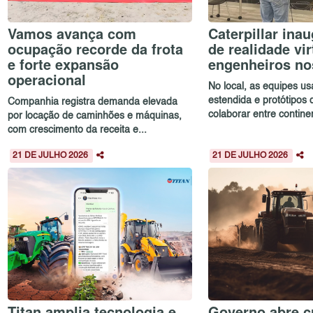
Vamos avança com
Caterpillar ina
ocupação recorde da frota
de realidade vir
e forte expansão
engenheiros n
operacional
No local, as equipes u
estendida e protótipos d
Companhia registra demanda elevada
colaborar entre continen
por locação de caminhões e máquinas,
com crescimento da receita e...
21 DE JULHO 2026
21 DE JULHO 2026
Titan amplia tecnologia e
Governo abre c