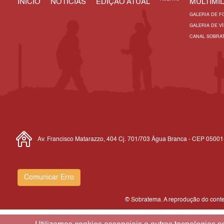
INÍCIO
NOTÍCIAS
EDIÇÃO ATUAL
MULTIMÍD
GALERIA DE F
GALERIA DE V
CANAL SOBRA
Av. Francisco Matarazzo, 404 Cj. 701/703 Água Branca - CEP 0500
Comunicar Erro
© Sobratema. A reprodução do conteú