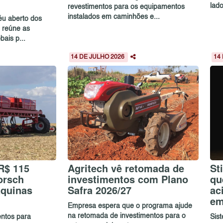
lado
revestimentos para os equipamentos
instalados em caminhões e...
céu aberto dos
 reúne as
bais p...
14 DE JULHO 2026
14
R$ 115
Agritech vê retomada de
St
orsch
investimentos com Plano
qu
áquinas
Safra 2026/27
ac
em
Empresa espera que o programa ajude
na retomada de investimentos para o
entos para
Sis