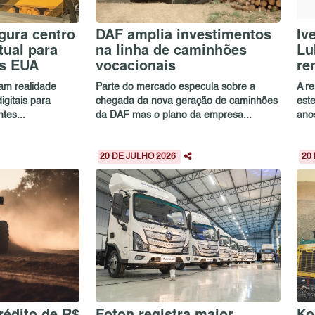
ugura centro
DAF amplia investimentos
Iv
tual para
na linha de caminhões
Lu
os EUA
vocacionais
re
sam realidade
Parte do mercado especula sobre a
A r
igitais para
chegada da nova geração de caminhões
est
tes...
da DAF mas o plano da empresa...
ano
20 DE JULHO 2026
20
rédito de R$
Foton registra maior
Ko