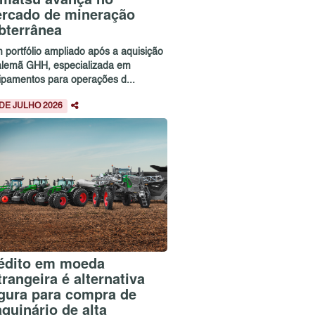
rcado de mineração
bterrânea
 portfólio ampliado após a aquisição
alemã GHH, especializada em
ipamentos para operações d...
 DE JULHO 2026
édito em moeda
trangeira é alternativa
gura para compra de
quinário de alta