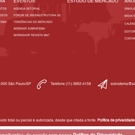
IA
EVENTOS
ESTUDO DE MERCADO
ANU
OTOS
AGENDA SETORIAL
SIMUL
ÍDEOS
FÓRUM DE INFRAESTRUTURA GC
MÍDIA 
TEMA
TENDÊNCIAS DO MERCADO
CALEN
WEBINAR SOBRATEMA
EDITO
WORKSHOP REVISTA M&T
CONTA
1-000 São Paulo/SP
Telefone (11) 3662-4159
sobratema@so
do total ou parcial é autorizada, desde que citada a fonte.
Política de privacidade