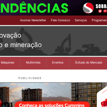
Assinar Newsletter
Fale Conosco
Serviços
Programas
novação
o e mineração
s Máquinas
Multimídia
Eventos
Estudo do Mercado
P U B L I C I D A D E