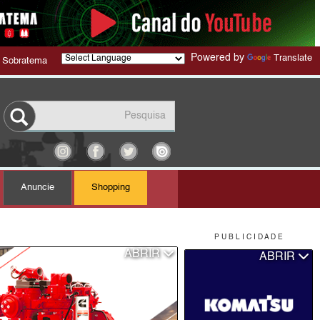
Powered by
Translate
 Sobratema
Anuncie
Shopping
P U B L I C I D A D E
ABRIR
ABRIR