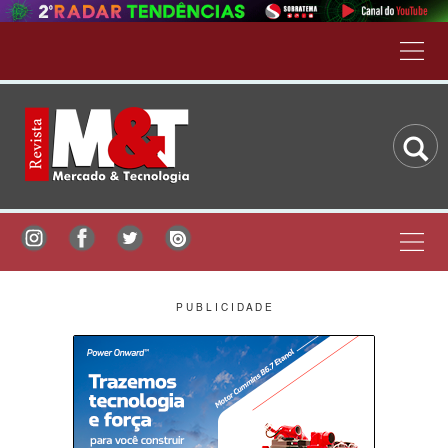
P U B L I C I D A D E