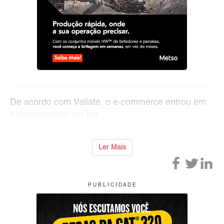
De acordo com Valiate, o e-commerce entrou em
funcionamento em ma
Ler Mais
P U B L I C I D A D E