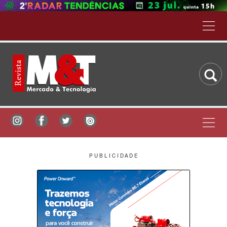
P U B L I C I D A D E