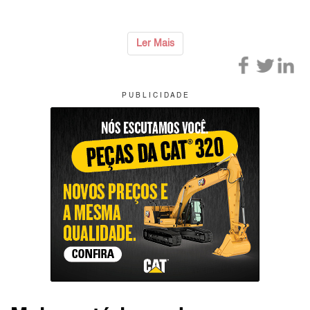
Ler Mais
P U B L I C I D A D E