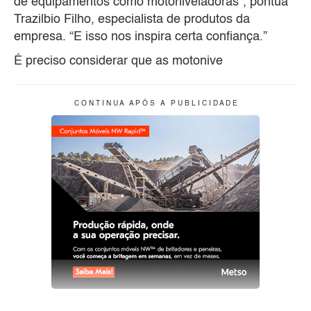
de equipamentos como motoniveladoras”, pontua
Trazilbio Filho, especialista de produtos da
empresa. “E isso nos inspira certa confiança.”
É preciso considerar que as motonive
C O N T I N U A A P Ó S A P U B L I C I D A D E