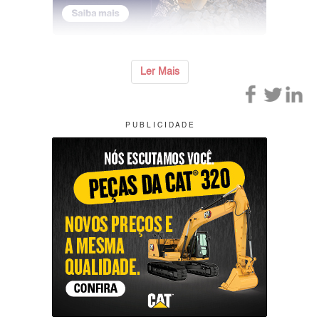
Ler Mais
P U B L I C I D A D E