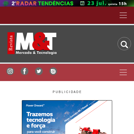
P U B L I C I D A D E