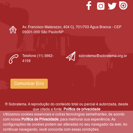
Av. Francisco Matarazzo, 404 Cj. 701/703 Água Branca - CEP
05001-000 São Paulo/SP
Telefone (11) 3662-
sobratema@sobratema.org.br
4159
Comunicar Erro
© Sobratema. A reprodução do conteúdo total ou parcial é autorizada, desde
que citada a fonte.
Política de privacidade
Utilizamos cookies essenciais e outras tecnologias semelhantes, de acordo
com nossa
Política de Privacidade
, para melhorar sua experiência. As
configurações de cookies podem ser alteradas no seu navegador da web. Ao
continuar navegando, você concorda com essas condições.