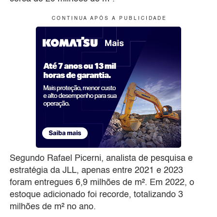
C O N T I N U A A P Ó S A P U B L I C I D A D E
Segundo Rafael Picerni, analista de pesquisa e
estratégia da JLL, apenas entre 2021 e 2023
foram entregues 6,9 milhões de m². Em 2022, o
estoque adicionado foi recorde, totalizando 3
milhões de m² no ano.