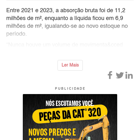
Entre 2021 e 2023, a absorção bruta foi de 11,2
milhões de m², enquanto a líquida ficou em 6,9
milhões de m², igualando-se ao novo estoque no
período.
“Nunca houve um volume de movimenta&cced
Ler Mais
P U B L I C I D A D E