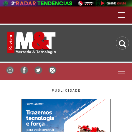
P U B L I C I D A D E