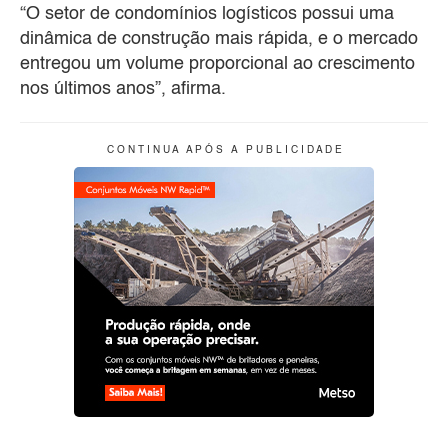
“O setor de condomínios logísticos possui uma
dinâmica de construção mais rápida, e o mercado
entregou um volume proporcional ao crescimento
nos últimos anos”, afirma.
C O N T I N U A A P Ó S A P U B L I C I D A D E