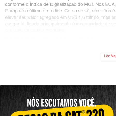
conforme o Índice de Digitalização do MGI. Nos EUA,
Europa é o último do Índice. Como se vê, o cenário é 
elevar seu valor agregado em US$ 1,6 trilhão, mas 
chegar lá, ligado principalmente à incapacidade de se
conjunto da cadeia produtiva.
O relatório indica que será preciso enfrent
Ler Ma