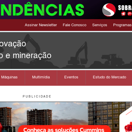
Assinar Newsletter
Fale Conosco
Serviços
Programas
novação
o e mineração
s Máquinas
Multimídia
Eventos
Estudo do Mercado
P U B L I C I D A D E