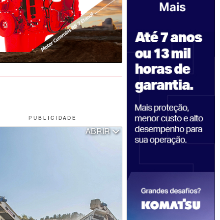
P U B L I C I D A D E
ABRIR