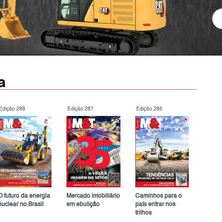
a
Edição 288
Edição 287
Edição 286
O futuro da energia
Mercado imobiliário
Caminhos para o
nuclear no Brasil
em ebulição
país entrar nos
trilhos