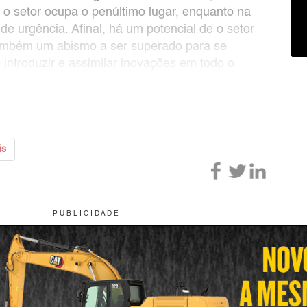
 o setor ocupa o penúltimo lugar, enquanto na
de urgência. Afinal, há um potencial de o setor
também um abismo a ser superado para se
 introduzir e assimilar inovações em todo o
is
P U B L I C I D A D E