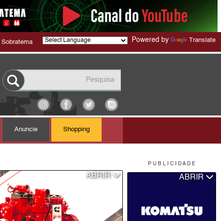
Powered by
Translate
 Sobratema
Anuncie
Shopping
P U B L I C I D A D E
ABRIR
ABRIR