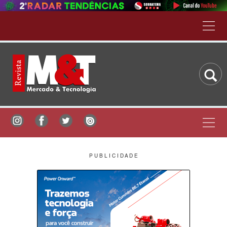
P U B L I C I D A D E