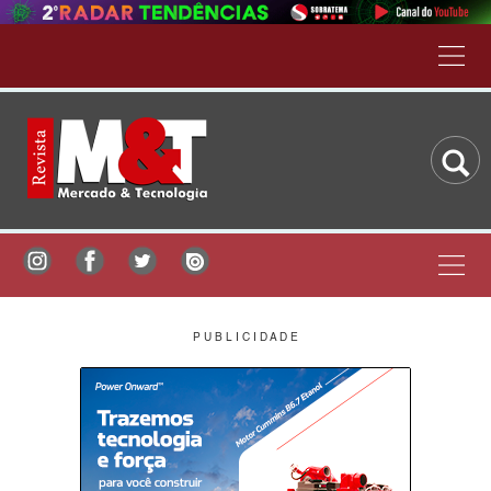
P U B L I C I D A D E