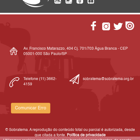
Av. Francisco Matarazzo, 404 Cj. 701/703 Água Branca - CEP
05001-000 São Paulo/SP
Telefone (11) 3662-
sobratema@sobratema.org.br
4159
Comunicar Erro
© Sobratema. A reprodução do conteúdo total ou parcial é autorizada, desde
que citada a fonte.
Política de privacidade