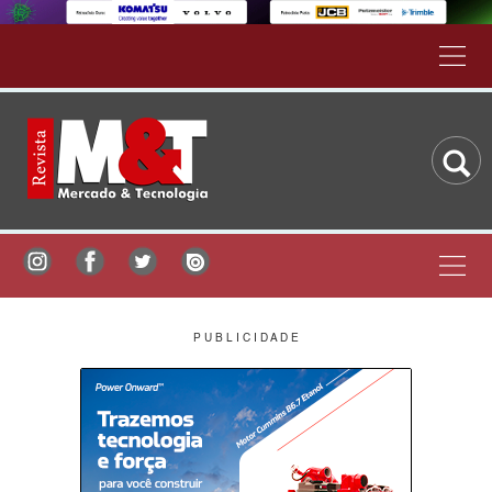
P U B L I C I D A D E