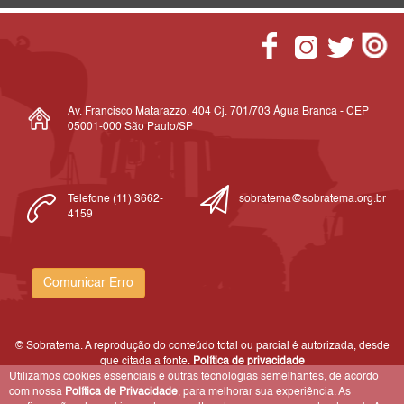
Av. Francisco Matarazzo, 404 Cj. 701/703 Água Branca - CEP
05001-000 São Paulo/SP
Telefone (11) 3662-
sobratema@sobratema.org.br
4159
Comunicar Erro
© Sobratema. A reprodução do conteúdo total ou parcial é autorizada, desde
que citada a fonte.
Política de privacidade
Utilizamos cookies essenciais e outras tecnologias semelhantes, de acordo
com nossa
Política de Privacidade
, para melhorar sua experiência. As