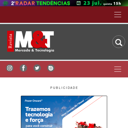
P U B L I C I D A D E