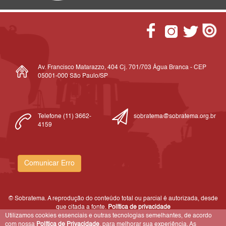
Av. Francisco Matarazzo, 404 Cj. 701/703 Água Branca - CEP
05001-000 São Paulo/SP
Telefone (11) 3662-
sobratema@sobratema.org.br
4159
Comunicar Erro
© Sobratema. A reprodução do conteúdo total ou parcial é autorizada, desde
que citada a fonte.
Política de privacidade
Utilizamos cookies essenciais e outras tecnologias semelhantes, de acordo
com nossa
Política de Privacidade
, para melhorar sua experiência. As