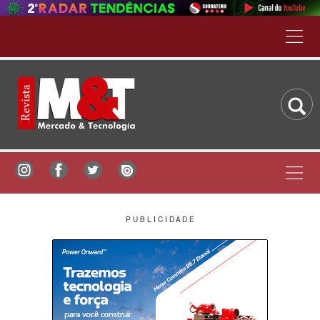
P U B L I C I D A D E