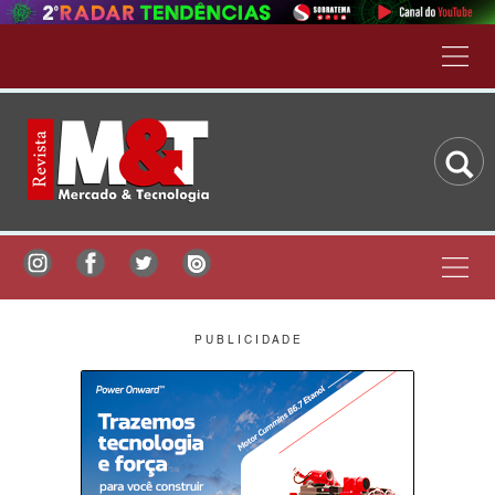
P U B L I C I D A D E