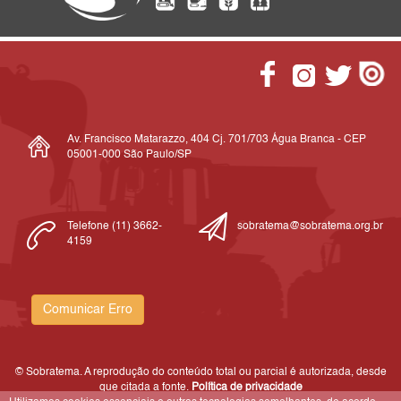
Av. Francisco Matarazzo, 404 Cj. 701/703 Água Branca - CEP
05001-000 São Paulo/SP
Telefone (11) 3662-
sobratema@sobratema.org.br
4159
Comunicar Erro
© Sobratema. A reprodução do conteúdo total ou parcial é autorizada, desde
que citada a fonte.
Política de privacidade