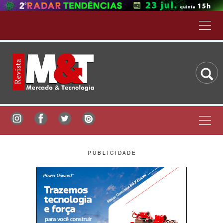
P U B L I C I D A D E