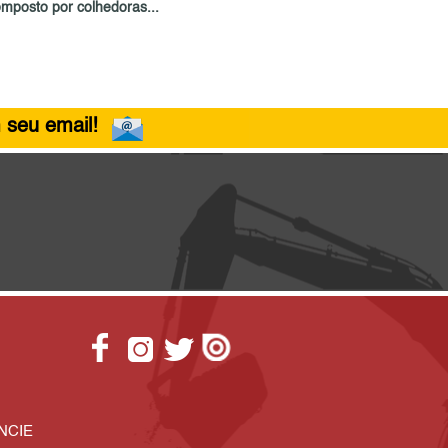
omposto por colhedoras...
 seu email!
NCIE