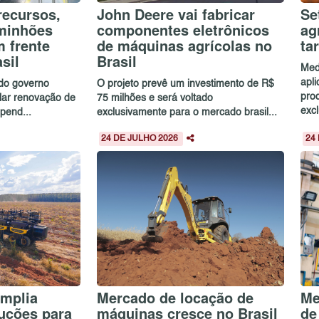
recursos,
John Deere vai fabricar
Se
aminhões
componentes eletrônicos
ag
 frente
de máquinas agrícolas no
ta
sil
Brasil
Med
apl
 do governo
O projeto prevê um investimento de R$
pro
ular renovação de
75 milhões e será voltado
excl
pend...
exclusivamente para o mercado brasil...
24 DE JULHO 2026
24
mplia
Mercado de locação de
Me
luções para
máquinas cresce no Brasil
de