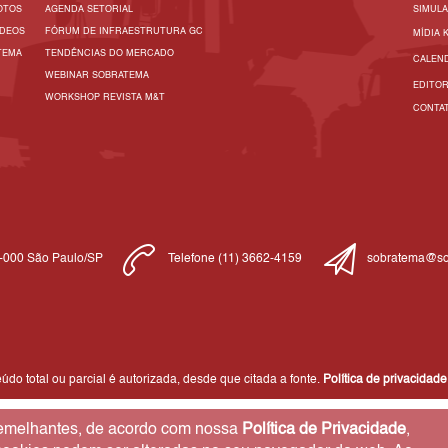
OTOS
AGENDA SETORIAL
SIMUL
ÍDEOS
FÓRUM DE INFRAESTRUTURA GC
MÍDIA 
TEMA
TENDÊNCIAS DO MERCADO
CALEN
WEBINAR SOBRATEMA
EDITO
WORKSHOP REVISTA M&T
CONTA
1-000 São Paulo/SP
Telefone (11) 3662-4159
sobratema@so
do total ou parcial é autorizada, desde que citada a fonte.
Política de privacidade
 semelhantes, de acordo com nossa
Política de Privacidade
,