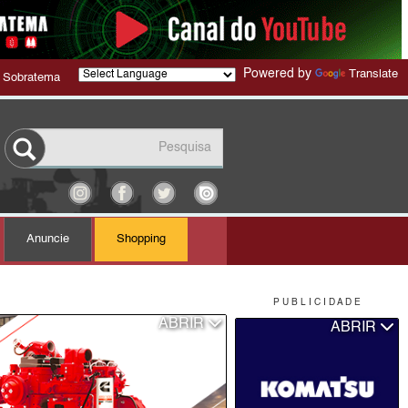
Powered by
Translate
 Sobratema
Anuncie
Shopping
P U B L I C I D A D E
ABRIR
ABRIR