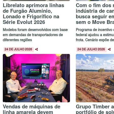
Librelato aprimora linhas
Com o fim dos 
de Furgão Alumínio,
indústria de c
Lonado e Frigorífico na
busca seguir em
Série Evolut 2026
sem o Move Bra
Modelos foram desenvolvidos com base
Programa de incentivo
em demandas de transportadores de
federal ajudou a estim
diferentes regiões
frota. Cenário expõe de
24 DE JULHO 2026
24 DE JULHO 2026
Vendas de máquinas de
Grupo Timber a
linha amarela devem
portfólio de so