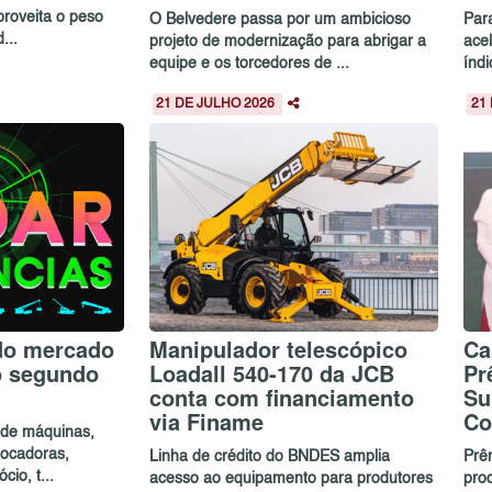
proveita o peso
O Belvedere passa por um ambicioso
Par
...
projeto de modernização para abrigar a
ace
equipe e os torcedores de ...
índ
21 DE JULHO 2026
21
do mercado
Manipulador telescópico
Ca
o segundo
Loadall 540-170 da JCB
Pr
conta com financiamento
Su
via Finame
Co
a de máquinas,
 locadoras,
Linha de crédito do BNDES amplia
Prê
io, t...
acesso ao equipamento para produtores
pro