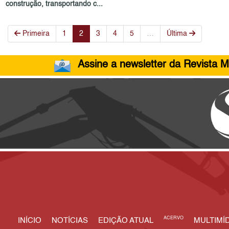
construção, transportando c...
Primeira
1
2
3
4
5
…
Última
Assine a newsletter da Revista M
ACERVO
INÍCIO
NOTÍCIAS
EDIÇÃO ATUAL
MULTIMÍD