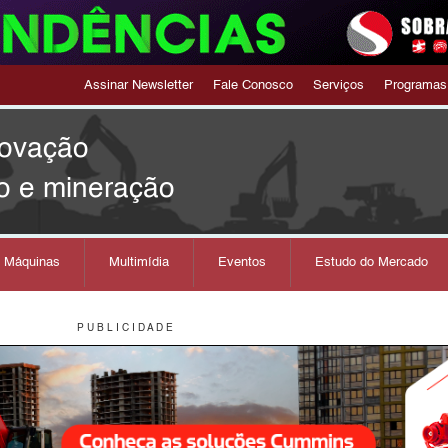
Assinar Newsletter
Fale Conosco
Serviços
Programas
novação
o e mineração
s Máquinas
Multimídia
Eventos
Estudo do Mercado
P U B L I C I D A D E