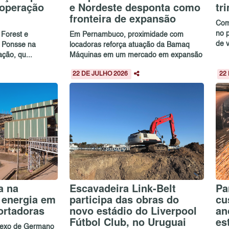
 operação
e Nordeste desponta como
tr
fronteira de expansão
Com
no 
 Forest e
Em Pernambuco, proximidade com
de 
a Ponsse na
locadoras reforça atuação da Bamaq
ação, qu...
Máquinas em um mercado em expansão
22 DE JULHO 2026
22
a na
Escavadeira Link-Belt
Pa
 energia em
participa das obras do
cu
ortadoras
novo estádio do Liverpool
an
Fútbol Club, no Uruguai
es
plexo de Germano