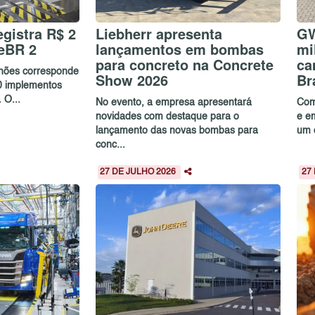
gistra R$ 2
Liebherr apresenta
GW
eBR 2
lançamentos em bombas
mi
para concreto na Concrete
ca
lhões corresponde
Show 2026
Br
0 implementos
 O...
No evento, a empresa apresentará
Com
novidades com destaque para o
e e
lançamento das novas bombas para
um c
conc...
27 DE JULHO 2026
27