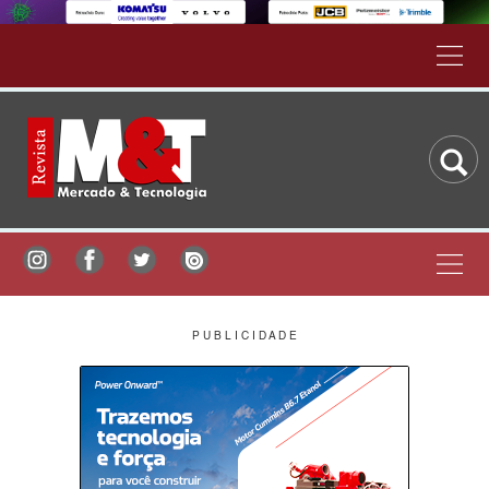
P U B L I C I D A D E