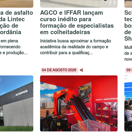
a de asfalto
AGCO e IFFAR lançam
Sc
da Lintec
curso inédito para
te
ução de
formação de especialistas
bo
ordânia
em colheitadeiras
de
Sh
 em plena
Iniciativa busca aproximar a formação
 fornecendo
acadêmica da realidade do campo e
Mul
e e produção...
contribuir para a qualificaç...
de 
novo
04 DE AGOSTO 2026
03