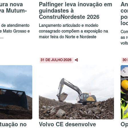
ura nova
Palfinger leva inovação em
An
va Mutum-
guindastes à
co
ConstruNordeste 2026
po
lo
e de atendimento
Lançamento articulado e modelo
de Mato Grosso e
consagrado compõem a exposição na
Com
..
maior feira do Norte e Nordeste
as 
volt
31 DE JULHO 2026
30
tuação no
Volvo CE desenvolve
Op