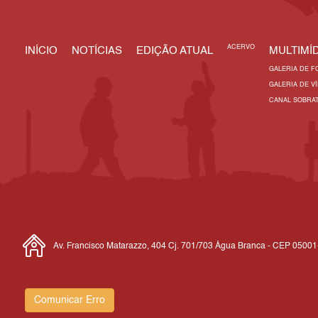
ACERVO
INÍCIO
NOTÍCIAS
EDIÇÃO ATUAL
MULTIMÍD
GALERIA DE F
GALERIA DE V
CANAL SOBRA
Av. Francisco Matarazzo, 404 Cj. 701/703 Água Branca - CEP 0500
Comunicar Erro