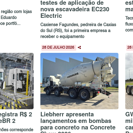
testes de aplicação de
es
nova escavadeira EC230
ma
região com lojas
Electric
 Eduardo
Tec
e portfó...
flu
Caxiense Fagundes, pedreira de Caxias
com
do Sul (RS), foi a primeira empresa a
receber o equipamento
28 DE JULHO 2026
28
gistra R$ 2
Liebherr apresenta
GW
eBR 2
lançamentos em bombas
mi
para concreto na Concrete
ca
lhões corresponde