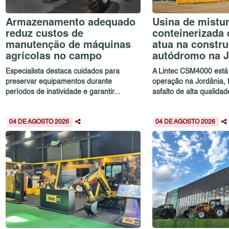
Armazenamento adequado
Usina de mistur
reduz custos de
conteinerizada 
manutenção de máquinas
atua na constr
agrícolas no campo
autódromo na J
Especialista destaca cuidados para
A Lintec CSM4000 está
preservar equipamentos durante
operação na Jordânia,
períodos de inatividade e garantir...
asfalto de alta qualidad
04 DE AGOSTO 2026
04 DE AGOSTO 2026