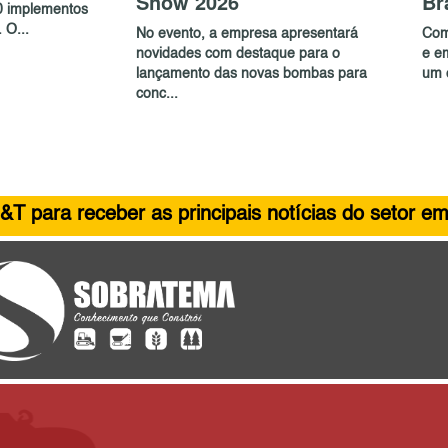
Show 2026
Br
0 implementos
 O...
No evento, a empresa apresentará
Com
novidades com destaque para o
e e
lançamento das novas bombas para
um c
conc...
&T para receber as principais notícias do setor em