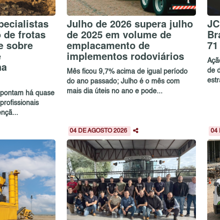
ecialistas
Julho de 2026 supera julho
JC
de frotas
de 2025 em volume de
Br
e sobre
emplacamento de
71
e
implementos rodoviários
Açã
na
de 
Mês ficou 9,7% acima de igual período
estr
do ano passado; Julho é o mês com
mais dia úteis no ano e pode...
 apontam há quase
profissionais
nçã...
04 DE AGOSTO 2026
04