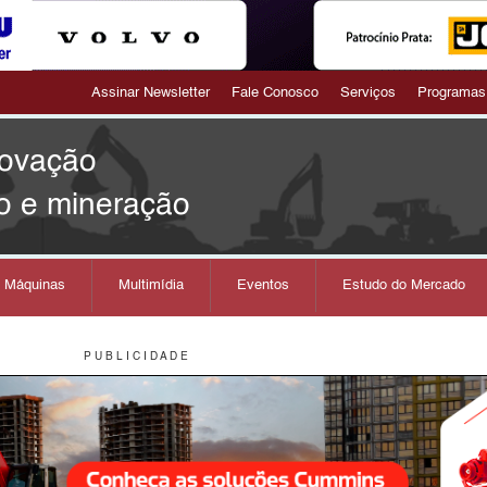
Assinar Newsletter
Fale Conosco
Serviços
Programas
novação
o e mineração
s Máquinas
Multimídia
Eventos
Estudo do Mercado
P U B L I C I D A D E