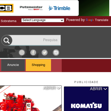
Powered by
Translate
 Sobratema
Anuncie
Shopping
P U B L I C I D A D E
ABRIR
ABRIR