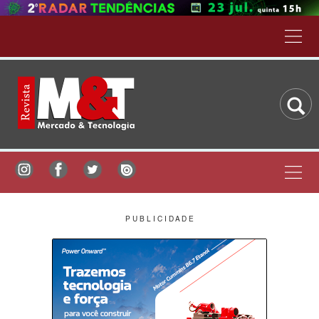
P U B L I C I D A D E