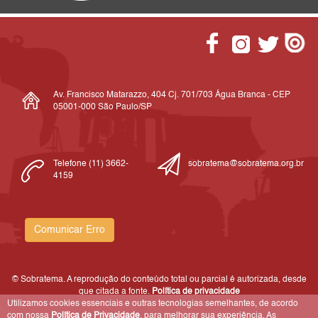
Av. Francisco Matarazzo, 404 Cj. 701/703 Água Branca - CEP
05001-000 São Paulo/SP
Telefone (11) 3662-
sobratema@sobratema.org.br
4159
Comunicar Erro
© Sobratema. A reprodução do conteúdo total ou parcial é autorizada, desde
que citada a fonte.
Política de privacidade
Utilizamos cookies essenciais e outras tecnologias semelhantes, de acordo
com nossa
Política de Privacidade
, para melhorar sua experiência. As