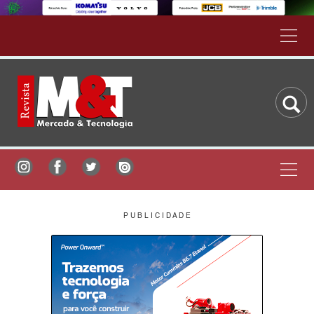
P U B L I C I D A D E