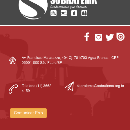
Av. Francisco Matarazzo, 404 Cj. 701/703 Água Branca - CEP
05001-000 São Paulo/SP
Telefone (11) 3662-
sobratema@sobratema.org.br
4159
Comunicar Erro