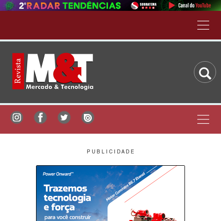
P U B L I C I D A D E