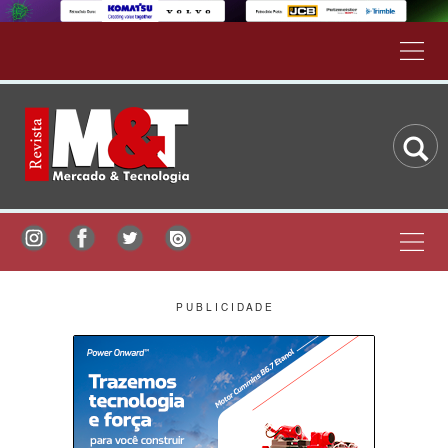
P U B L I C I D A D E