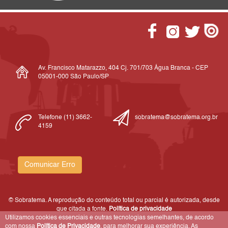
Av. Francisco Matarazzo, 404 Cj. 701/703 Água Branca - CEP
05001-000 São Paulo/SP
Telefone (11) 3662-
sobratema@sobratema.org.br
4159
Comunicar Erro
© Sobratema. A reprodução do conteúdo total ou parcial é autorizada, desde
que citada a fonte.
Política de privacidade
Utilizamos cookies essenciais e outras tecnologias semelhantes, de acordo
com nossa
Política de Privacidade
, para melhorar sua experiência. As