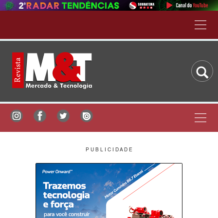
P U B L I C I D A D E