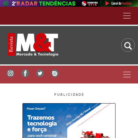
P U B L I C I D A D E