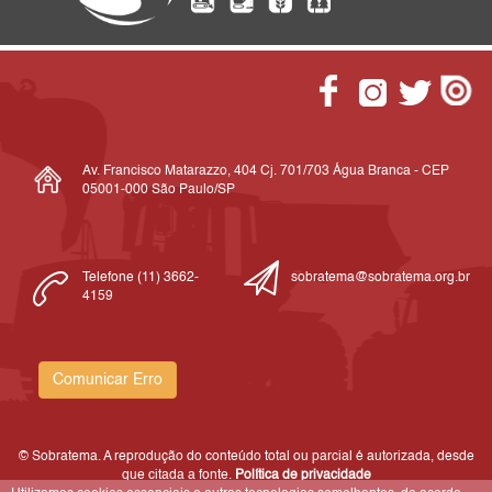
Av. Francisco Matarazzo, 404 Cj. 701/703 Água Branca - CEP
05001-000 São Paulo/SP
Telefone (11) 3662-
sobratema@sobratema.org.br
4159
Comunicar Erro
© Sobratema. A reprodução do conteúdo total ou parcial é autorizada, desde
que citada a fonte.
Política de privacidade