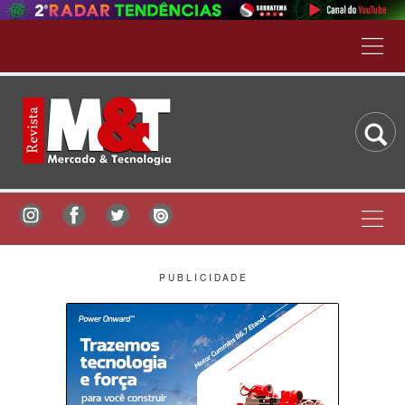
P U B L I C I D A D E