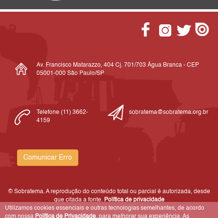
Av. Francisco Matarazzo, 404 Cj. 701/703 Água Branca - CEP
05001-000 São Paulo/SP
Telefone (11) 3662-
sobratema@sobratema.org.br
4159
Comunicar Erro
© Sobratema. A reprodução do conteúdo total ou parcial é autorizada, desde
que citada a fonte.
Política de privacidade
Utilizamos cookies essenciais e outras tecnologias semelhantes, de acordo
com nossa
Política de Privacidade
, para melhorar sua experiência. As