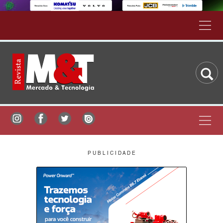
P U B L I C I D A D E