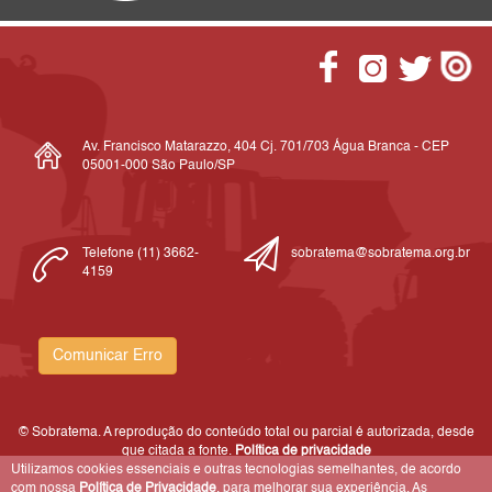
Av. Francisco Matarazzo, 404 Cj. 701/703 Água Branca - CEP
05001-000 São Paulo/SP
Telefone (11) 3662-
sobratema@sobratema.org.br
4159
Comunicar Erro
© Sobratema. A reprodução do conteúdo total ou parcial é autorizada, desde
que citada a fonte.
Política de privacidade
Utilizamos cookies essenciais e outras tecnologias semelhantes, de acordo
com nossa
Política de Privacidade
, para melhorar sua experiência. As