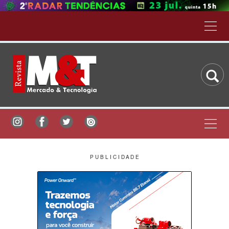
P U B L I C I D A D E