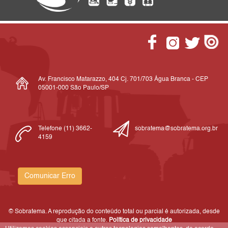
Av. Francisco Matarazzo, 404 Cj. 701/703 Água Branca - CEP
05001-000 São Paulo/SP
Telefone (11) 3662-
sobratema@sobratema.org.br
4159
Comunicar Erro
© Sobratema. A reprodução do conteúdo total ou parcial é autorizada, desde
que citada a fonte.
Política de privacidade