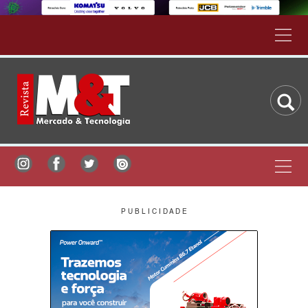
P U B L I C I D A D E