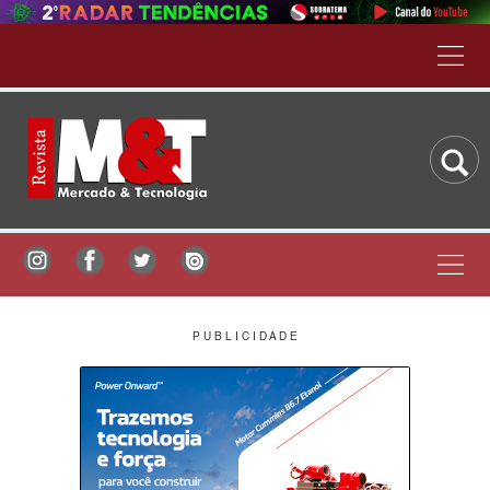
P U B L I C I D A D E