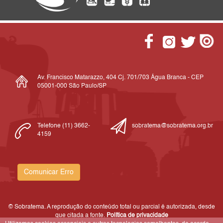
Av. Francisco Matarazzo, 404 Cj. 701/703 Água Branca - CEP
05001-000 São Paulo/SP
Telefone (11) 3662-
sobratema@sobratema.org.br
4159
Comunicar Erro
© Sobratema. A reprodução do conteúdo total ou parcial é autorizada, desde
que citada a fonte.
Política de privacidade