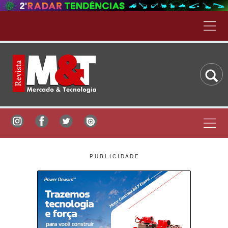
P U B L I C I D A D E