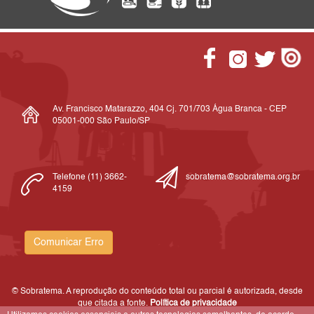
Av. Francisco Matarazzo, 404 Cj. 701/703 Água Branca - CEP
05001-000 São Paulo/SP
Telefone (11) 3662-
sobratema@sobratema.org.br
4159
Comunicar Erro
© Sobratema. A reprodução do conteúdo total ou parcial é autorizada, desde
que citada a fonte.
Política de privacidade