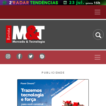
P U B L I C I D A D E