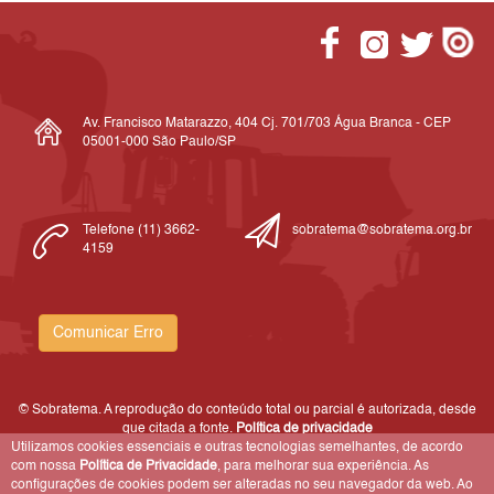
Av. Francisco Matarazzo, 404 Cj. 701/703 Água Branca - CEP
05001-000 São Paulo/SP
Telefone (11) 3662-
sobratema@sobratema.org.br
4159
Comunicar Erro
© Sobratema. A reprodução do conteúdo total ou parcial é autorizada, desde
que citada a fonte.
Política de privacidade
Utilizamos cookies essenciais e outras tecnologias semelhantes, de acordo
com nossa
Política de Privacidade
, para melhorar sua experiência. As
configurações de cookies podem ser alteradas no seu navegador da web. Ao