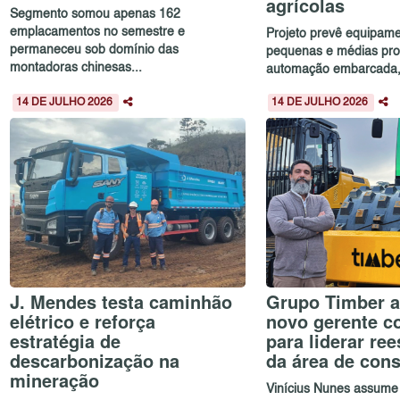
agrícolas
Segmento somou apenas 162
emplacamentos no semestre e
Projeto prevê equipam
permaneceu sob domínio das
pequenas e médias pro
montadoras chinesas...
automação embarcada, c
14 DE JULHO 2026
14 DE JULHO 2026
J. Mendes testa caminhão
Grupo Timber a
elétrico e reforça
novo gerente c
estratégia de
para liderar re
descarbonização na
da área de con
mineração
Vinícius Nunes assume