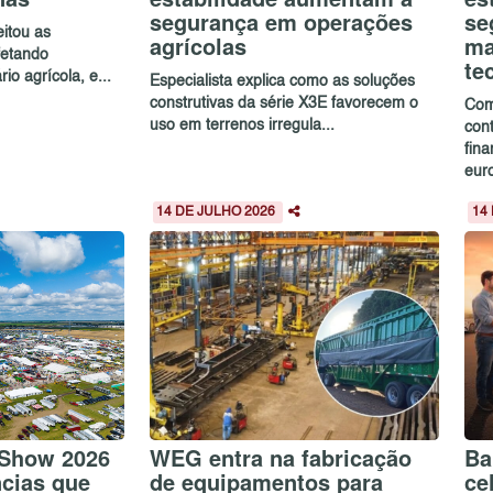
segurança em operações
se
itou as
agrícolas
ma
afetando
te
io agrícola, e...
Especialista explica como as soluções
construtivas da série X3E favorecem o
Com
uso em terrenos irregula...
cont
fin
euro
14 DE JULHO 2026
14
 Show 2026
WEG entra na fabricação
Ba
ncias que
de equipamentos para
ce