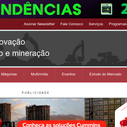
Assinar Newsletter
Fale Conosco
Serviços
Programas
novação
o e mineração
s Máquinas
Multimídia
Eventos
Estudo do Mercado
P U B L I C I D A D E