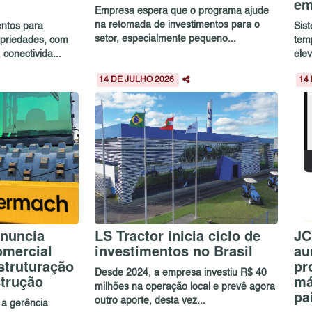
em
Empresa espera que o programa ajude
na retomada de investimentos para o
entos para
Sis
setor, especialmente pequeno...
priedades, com
tem
onectivida...
elev
14 DE JULHO 2026
14
nuncia
LS Tractor inicia ciclo de
JC
omercial
investimentos no Brasil
au
estruturação
pr
Desde 2024, a empresa investiu R$ 40
strução
má
milhões na operação local e prevê agora
pa
outro aporte, desta vez...
 a gerência