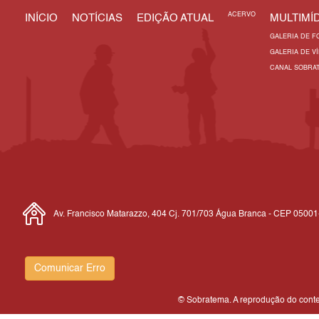
ACERVO
INÍCIO
NOTÍCIAS
EDIÇÃO ATUAL
MULTIMÍD
GALERIA DE F
GALERIA DE V
CANAL SOBRA
Av. Francisco Matarazzo, 404 Cj. 701/703 Água Branca - CEP 0500
Comunicar Erro
© Sobratema. A reprodução do conteú