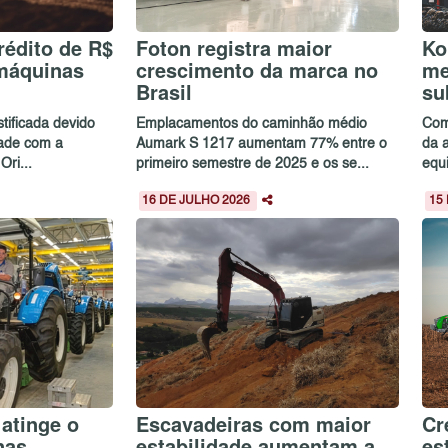
rédito de R$
Foton registra maior
Ko
 máquinas
crescimento da marca no
me
Brasil
su
stificada devido
Emplacamentos do caminhão médio
Com
dade com a
Aumark S 1217 aumentam 77% entre o
da 
ri...
primeiro semestre de 2025 e os se...
equ
16 DE JULHO 2026
15
 atinge o
Escavadeiras com maior
Cr
inas
estabilidade aumentam a
es