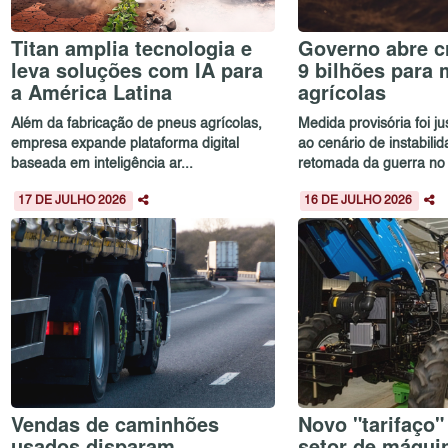
Titan amplia tecnologia e
Governo abre c
leva soluções com IA para
9 bilhões para
a América Latina
agrícolas
Além da fabricação de pneus agrícolas,
Medida provisória foi ju
empresa expande plataforma digital
ao cenário de instabili
baseada em inteligência ar...
retomada da guerra no O
17 DE JULHO 2026
16 DE JULHO 2026
Vendas de caminhões
Novo "tarifaço"
usados disparam
setor de máqu