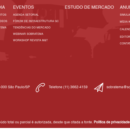
IA
EVENTOS
ESTUDO DE MERCADO
ANU
OTOS
AGENDA SETORIAL
SIMUL
ÍDEOS
FÓRUM DE INFRAESTRUTURA GC
MÍDIA 
TEMA
TENDÊNCIAS DO MERCADO
CALEN
WEBINAR SOBRATEMA
EDITO
WORKSHOP REVISTA M&T
CONTA
1-000 São Paulo/SP
Telefone (11) 3662-4159
sobratema@so
do total ou parcial é autorizada, desde que citada a fonte.
Política de privacidade