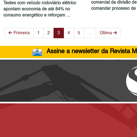
comercial da divisão d
Testes com veículo rodoviário elétrico
comandar processo de 
apontam economia de até 84% no
consumo energético e reforçam ...
Primeira
1
2
3
4
5
…
Última
Assine a newsletter da Revista M