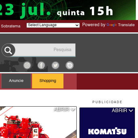
Powered by
Translate
 Sobratema
Anuncie
Shopping
P U B L I C I D A D E
ABRIR
ABRIR