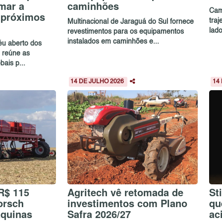
mar a
caminhões
Cam
s próximos
traj
Multinacional de Jaraguá do Sul fornece
lado
revestimentos para os equipamentos
instalados em caminhões e...
céu aberto dos
 reúne as
bais p...
14 DE JULHO 2026
14
R$ 115
Agritech vê retomada de
St
orsch
investimentos com Plano
qu
áquinas
Safra 2026/27
ac