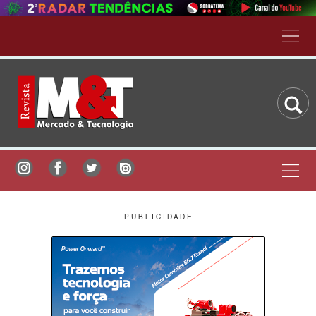
P U B L I C I D A D E