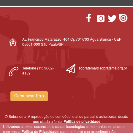
Av. Francisco Matarazzo, 404 Cj. 701/703 Água Branca - CEP
05001-000 São Paulo/SP
Telefone (11) 3662-
sobratema@sobratema.org.br
4159
Comunicar Erro
© Sobratema. A reprodução do conteúdo total ou parcial é autorizada, desde
que citada a fonte.
Política de privacidade
Utilizamos cookies essenciais e outras tecnologias semelhantes, de acordo
com nossa
Política de Privacidade
, para melhorar sua experiência. As