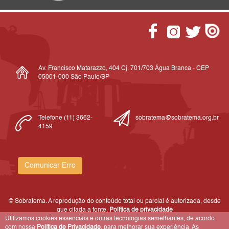
Av. Francisco Matarazzo, 404 Cj. 701/703 Água Branca - CEP
05001-000 São Paulo/SP
Telefone (11) 3662-
sobratema@sobratema.org.br
4159
Comunicar Erro
© Sobratema. A reprodução do conteúdo total ou parcial é autorizada, desde
que citada a fonte.
Política de privacidade
Utilizamos cookies essenciais e outras tecnologias semelhantes, de acordo
com nossa
Política de Privacidade
, para melhorar sua experiência. As