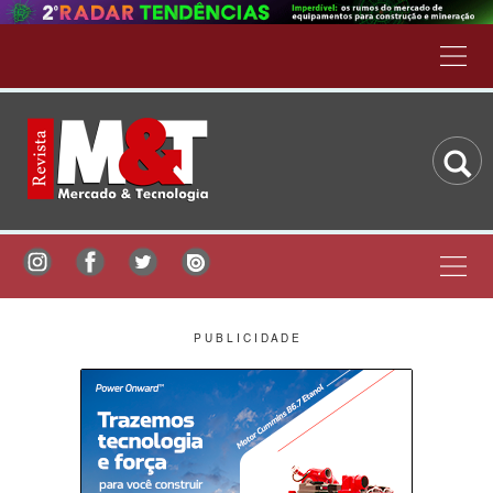
P U B L I C I D A D E