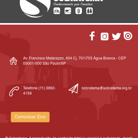
Av. Francisco Matarazzo, 404 Cj. 701/703 Água Branca - CEP
05001-000 São Paulo/SP
Telefone (11) 3662-
sobratema@sobratema.org.br
4159
Comunicar Erro