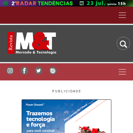
P U B L I C I D A D E