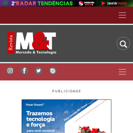
P U B L I C I D A D E