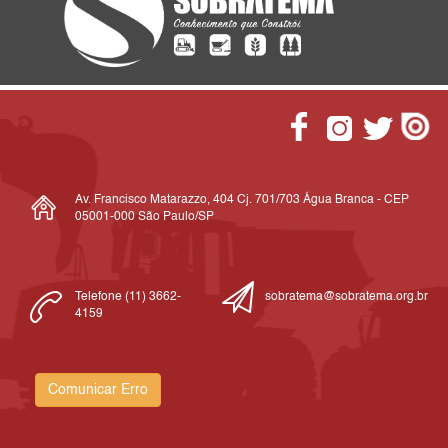
Av. Francisco Matarazzo, 404 Cj. 701/703 Água Branca - CEP
05001-000 São Paulo/SP
Telefone (11) 3662-
sobratema@sobratema.org.br
4159
Comunicar Erro