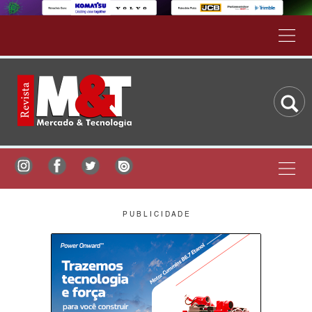
P U B L I C I D A D E