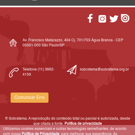
Av. Francisco Matarazzo, 404 Cj. 701/703 Água Branca - CEP
05001-000 São Paulo/SP
Telefone (11) 3662-
sobratema@sobratema.org.br
4159
Comunicar Erro
© Sobratema. A reprodução do conteúdo total ou parcial é autorizada, desde
que citada a fonte.
Política de privacidade
Utilizamos cookies essenciais e outras tecnologias semelhantes, de acordo
com nossa
Política de Privacidade
, para melhorar sua experiência. As