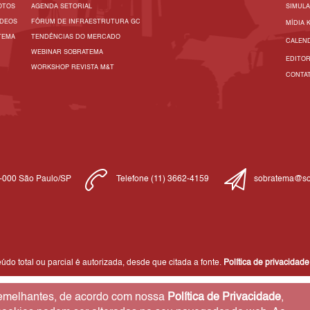
OTOS
AGENDA SETORIAL
SIMUL
ÍDEOS
FÓRUM DE INFRAESTRUTURA GC
MÍDIA 
TEMA
TENDÊNCIAS DO MERCADO
CALEN
WEBINAR SOBRATEMA
EDITO
WORKSHOP REVISTA M&T
CONTA
1-000 São Paulo/SP
Telefone (11) 3662-4159
sobratema@so
do total ou parcial é autorizada, desde que citada a fonte.
Política de privacidade
 semelhantes, de acordo com nossa
Política de Privacidade
,