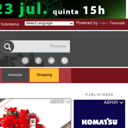
Powered by
Translate
 Sobratema
Anuncie
Shopping
P U B L I C I D A D E
ABRIR
ABRIR