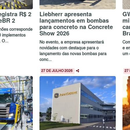
gistra R$ 2
Liebherr apresenta
GW
eBR 2
lançamentos em bombas
mi
para concreto na Concrete
ca
lhões corresponde
Show 2026
Br
0 implementos
 O...
No evento, a empresa apresentará
Com
novidades com destaque para o
e e
lançamento das novas bombas para
um c
conc...
27 DE JULHO 2026
27