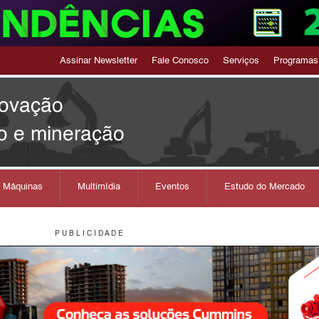
Assinar Newsletter
Fale Conosco
Serviços
Programas
novação
o e mineração
s Máquinas
Multimídia
Eventos
Estudo do Mercado
P U B L I C I D A D E