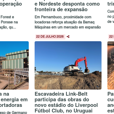
 operação
e Nordeste desponta como
tr
fronteira de expansão
Com
no 
 Forest e
Em Pernambuco, proximidade com
de 
a Ponsse na
locadoras reforça atuação da Bamaq
ação, qu...
Máquinas em um mercado em expansão
22 DE JULHO 2026
22
a na
Escavadeira Link-Belt
Pa
 energia em
participa das obras do
cu
ortadoras
novo estádio do Liverpool
an
Fútbol Club, no Uruguai
es
plexo de Germano