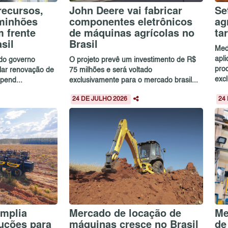
recursos,
John Deere vai fabricar
Se
aminhões
componentes eletrônicos
ag
 frente
de máquinas agrícolas no
ta
sil
Brasil
Med
apl
 do governo
O projeto prevê um investimento de R$
pro
ular renovação de
75 milhões e será voltado
excl
pend...
exclusivamente para o mercado brasil...
24 DE JULHO 2026
24
mplia
Mercado de locação de
Me
luções para
máquinas cresce no Brasil
de