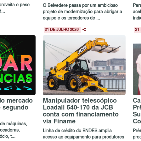
proveita o peso
O Belvedere passa por um ambicioso
Par
...
projeto de modernização para abrigar a
ace
equipe e os torcedores de ...
índ
21 DE JULHO 2026
21
do mercado
Manipulador telescópico
Ca
o segundo
Loadall 540-170 da JCB
Pr
conta com financiamento
Su
via Finame
Co
a de máquinas,
 locadoras,
Linha de crédito do BNDES amplia
Prê
io, t...
acesso ao equipamento para produtores
pro