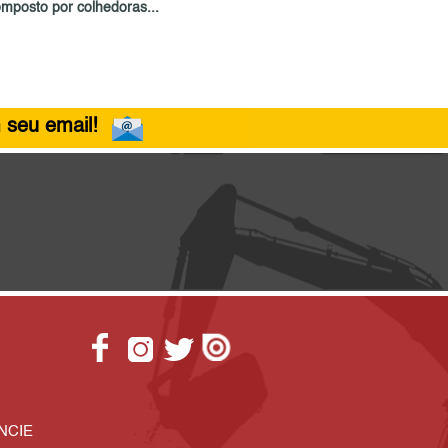
omposto por colhedoras...
 seu email!
NCIE