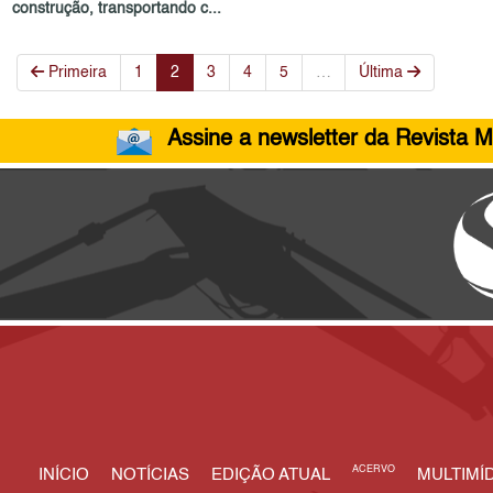
construção, transportando c...
Primeira
1
2
3
4
5
…
Última
Assine a newsletter da Revista M
ACERVO
INÍCIO
NOTÍCIAS
EDIÇÃO ATUAL
MULTIMÍD