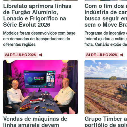
Librelato aprimora linhas
Com o fim dos 
de Furgão Alumínio,
indústria de c
Lonado e Frigorífico na
busca seguir em
Série Evolut 2026
sem o Move Bra
Modelos foram desenvolvidos com base
Programa de incentivo
em demandas de transportadores de
federal ajudou a estim
diferentes regiões
frota. Cenário expõe de
24 DE JULHO 2026
24 DE JULHO 2026
Vendas de máquinas de
Grupo Timber a
linha amarela devem
portfólio de so