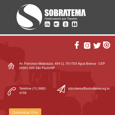
Av. Francisco Matarazzo, 404 Cj. 701/703 Água Branca - CEP
05001-000 São Paulo/SP
Telefone (11) 3662-
sobratema@sobratema.org.br
4159
Comunicar Erro