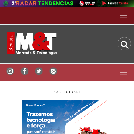
P U B L I C I D A D E