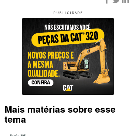
P U B L I C I D A D E
Mais matérias sobre esse
tema