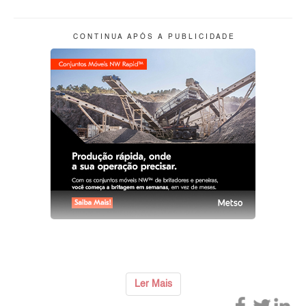
C O N T I N U A A P Ó S A P U B L I C I D A D E
Ler Mais