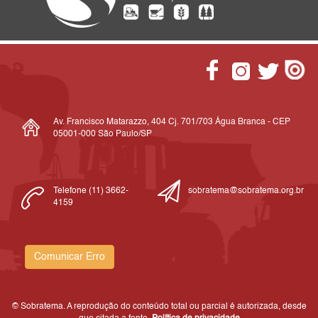
Av. Francisco Matarazzo, 404 Cj. 701/703 Água Branca - CEP
05001-000 São Paulo/SP
Telefone (11) 3662-
sobratema@sobratema.org.br
4159
Comunicar Erro
© Sobratema. A reprodução do conteúdo total ou parcial é autorizada, desde