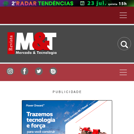
P U B L I C I D A D E