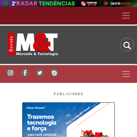
P U B L I C I D A D E