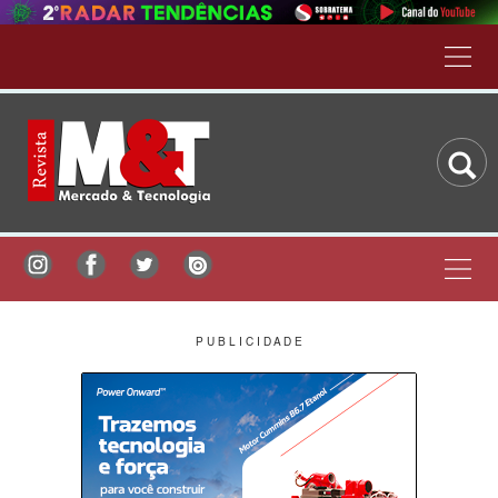
P U B L I C I D A D E