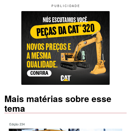
P U B L I C I D A D E
Mais matérias sobre esse
tema
Edição 234