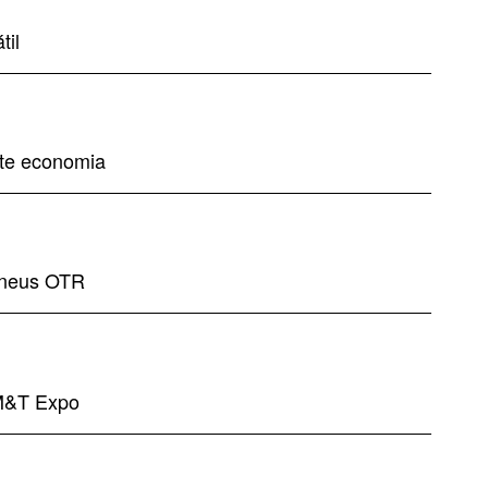
til
ete economia
 pneus OTR
 M&T Expo