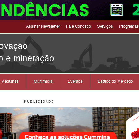
Assinar Newsletter
Fale Conosco
Serviços
Programas
novação
o e mineração
s Máquinas
Multimídia
Eventos
Estudo do Mercado
P U B L I C I D A D E