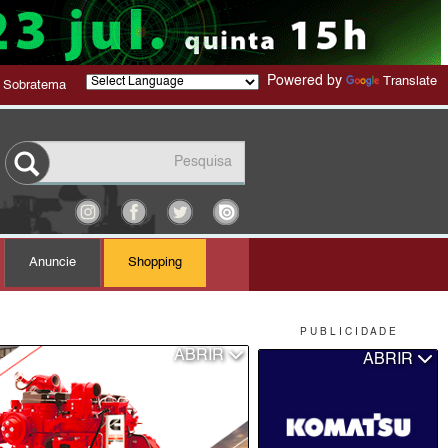
Powered by
Translate
 Sobratema
Anuncie
Shopping
P U B L I C I D A D E
ABRIR
ABRIR